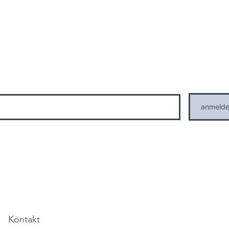
anmeld
einer personenbezogenen Daten gemäß den geltenden Datenschutzbestimmunge
n seitens WISSENCE zu
Datenschutzbestimmungen
Kontakt