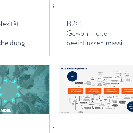
exität
B2C-
-
Gewohnheiten
cheidunge
beeinflussen massiv
e
B2B-
nzen für
Kaufentscheidunge
Vertrieb
n