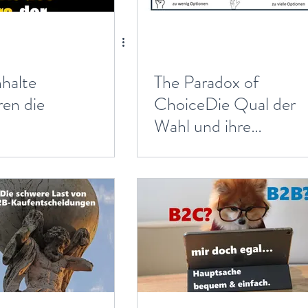
halte
The Paradox of
ren die
ChoiceDie Qual der
Wahl und ihre
Auswirkungen auf
Kaufentscheidunge
n