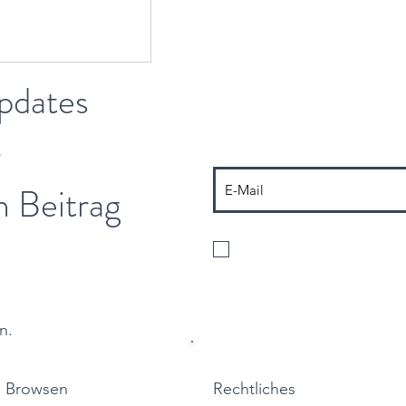
pdates
-
n Beitrag
Ich stimme der Verarbeitung m
der Zusendung von Informatione
n.
Browsen
Rechtliches