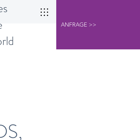
es
e
ANFRAGE >>
orld
 Der
DS,