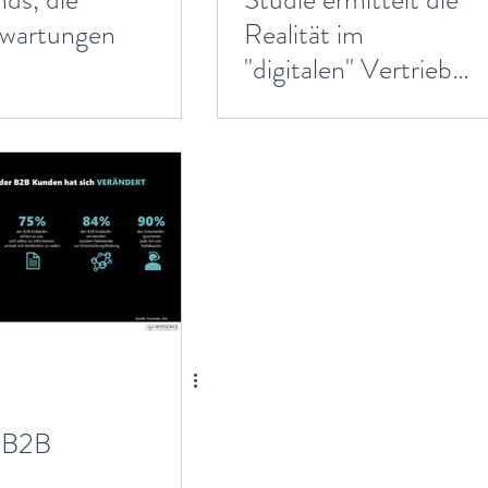
wartungen
Realität im
n
"digitalen" Vertrieb:
alles wie vor 20
Jahren
 B2B