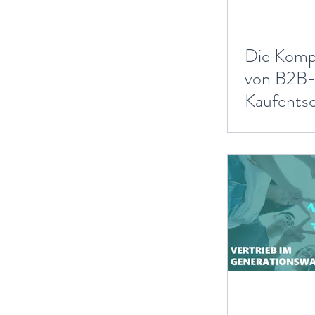
Die Kompl
von B2B
Kaufents
n und ihr
Konseque
den B2B-