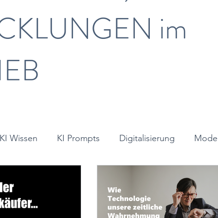
CKLUNGEN im
IEB
KI Wissen
KI Prompts
Digitalisierung
Moder
dership
Denkpunkt