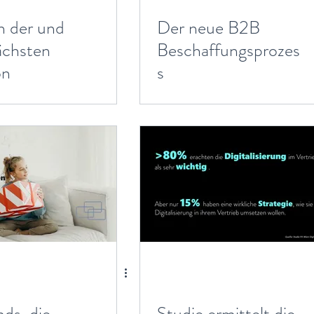
in der und
Der neue B2B
ächsten
Beschaffungsprozes
on
s
nds, die
Studie ermittelt die