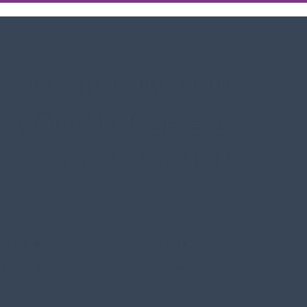
UNTERNEHMEN, die
COACHING einsetzen
konnten ERREICHEN:
+53 %
+48%
Produktivität
Qualität