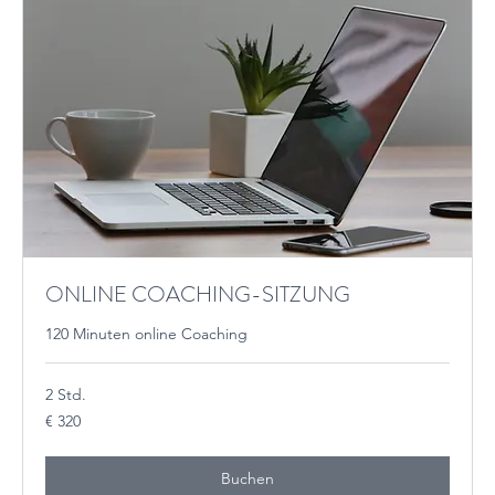
ONLINE COACHING-SITZUNG
120 Minuten online Coaching
2 Std.
320
€ 320
Euro
Buchen