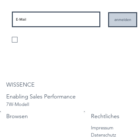
anmelden
Ich stimme der Verarbeitung meiner personenbezogenen Daten gemäß
den geltenden Datenschutzbestimmungen und der Zusendung von
Informationen seitens WISSENCE zu
Datenschutzbestimmungen
WISSENCE
Enabling Sales Performance
7W-Modell
Browsen
Rechtliches
Impressum
Start
Datenschutz
Vertriebslösungen