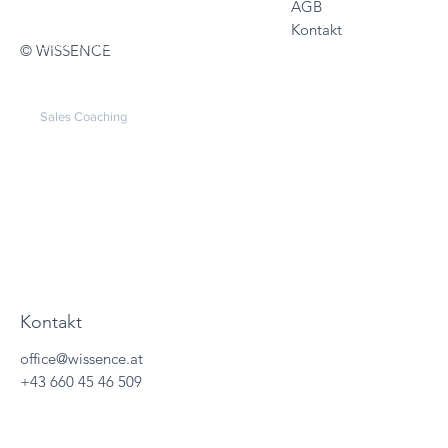
AGB
Services
Kontakt
Sales Services
© WISSENCE
Sales Beratung
Sales Trainings
Sales Coaching
Sales Trainings
About
Wissencewertes
Termine
Kontakt
office@wissence.at
+43 660 45 46 509