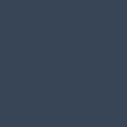
ine Option mehr, sondern eine Notwendigkeit.
tag ist für viele Vertriebsmitarbeiter
viele
Effizienz und
ungspotenzi
Wirksamkeit