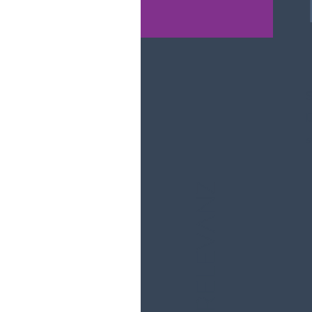
S
D
s
RELEVANZ