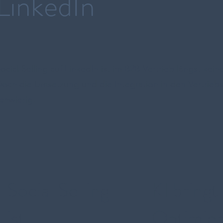
LinkedIn
ocial Selling auf LinkedIn ist im B2B-Vertrieb längst ke
och die Umsetzung und die Integration in den Vertriebsall
chwierig.
Social Selling
KI bringt 
ist
Optimier