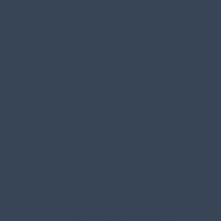
steigern
ie Kraft der
Das Beste daran: Mit KI
igenz an. KI-Tools
wird nicht nur alles
s Social Selling,
effizienter, sondern auch
ubende Aufgaben
wirkungsvoller. Die Qualität
d optimieren. Von
Ihrer Social Selling-
ng über die Content-
Aktivitäten steigt, und
hin zum
gleichzeitig macht es sogar
berall kann KI
Spaß! Was früher eine
 früher Stunden
mühsame Pflicht war, wird
h heute in Minuten
zur spannenden
Gelegenheit, Ihren
Vertriebserfolg nachhaltig