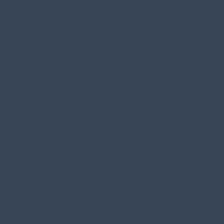
herausfordernd
ale
Viele Vertriebsmitarbeiter
Genau hier setzt d
stehen vor der
Künstlichen Intell
Herausforderung, diese
revolutionieren da
zusätzliche Aufgabe in
indem sie zeitra
ihren bereits vollen
automatisieren un
Arbeitsalltag zu integrieren.
der Profilerstellu
Zwischen Kundenterminen,
Generierung bis 
Angebotserstellung und
Netzwerkaufbau: ü
Nachverfolgung bleibt
unterstützen. Was
kaum Zeit für regelmäßige
kostete, lässt sic
LinkedIn-Aktivitäten.
erledigen.