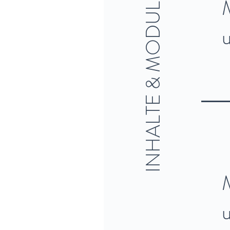
INHALTE & MODULE
u
u