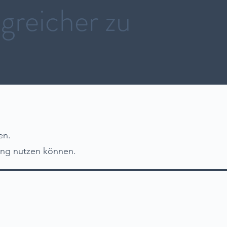
lgreicher zu
en.
lling nutzen können.