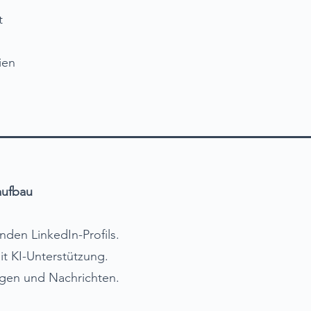
t
ien
aufbau
nden LinkedIn-Profils.
t KI-Unterstützung.
agen und Nachrichten.