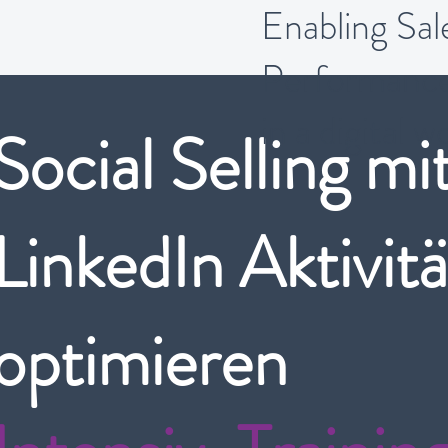
Enabling Sal
Performanc
in a digital w
Social Selling mit
LinkedIn Aktivit
optimieren