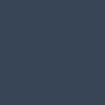
Marketing noch
weitgehend
unbekannt
Viele Unternehmen sind sich der
Potenziale von KI im Bereich des
Vertriebs und Marketings noch
nicht bewusst oder wissen nicht
genau, wie sie KI-Technologien am
besten einsetzen können. Dies
liegt nicht zuletzt daran, dass die
KI-Technologie noch
vergleichsweise neu und komplex
ist.