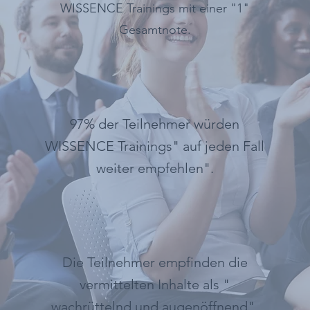
WISSENCE Trainings mit einer "1"
Gesamtnote.
97% der Teilnehmer würden
WISSENCE Trainings
" auf jeden Fall
weiter empfehlen".
Die Teilnehmer empfinden die
vermittelten Inhalte als
"
wachrüttelnd und augenöffnend".