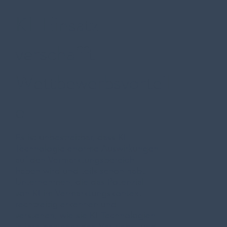
KI-Einsatz
verschafft
Wettbewerbsvorteil
e
Es ist unbestreitbar, dass KI-
Technologie enorme Auswirkungen
auf den Vermarktungsbereich
haben wird und teils schon habt.
Unternehmen, die das Potenzial
von KI im Vermarktungskontext
rechtzeitig erkennen und
verstehen, wie sie KI-Technologien
in ihre bestehenden Vertriebs- und