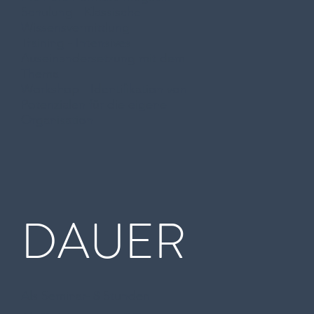
Schulung - Klassische
Wissensvermittlung
Training - Intensives
Auseinandersetzung mit dem
Thema
Workshop - Identifikation von
Potenzialen für die eigene
Organisation
DAUER
Als Seminar- 8 Stunden