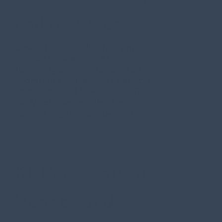
und Unwissen
Obwohl der aktuelle Hype um
ChatGPT und andere KI-
Technologien in der letzten Zeit
enorm zugenommen hat, herrscht
immer noch viel Unwissenheit über
die Möglichkeiten, die KI im
Vermarktungskontext bieten kann.
KI-Potenziale im
Vertrieb und