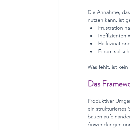
Die Annahme, dass 
nutzen kann, ist ge
Frustration n
Ineffizienten 
Halluzinatio
Einem stillsc
Was fehlt, ist kein 
Das Framework
Produktiver Umgan
ein strukturiertes
bauen aufeinander
Anwendungen unm