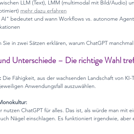
wischen LLM (Text), LMM (multimodal mit Bild/Audio) u
timiert) 
mehr dazu erfahren
 AI" bedeutet und wann Workflows vs. autonome Agente
ationen 
 Sie in zwei Sätzen erklären, warum ChatGPT manchmal "
s und Unterschiede – Die richtige Wahl tre
:
 Die Fähigkeit, aus der wachsenden Landschaft von KI-T
jeweiligen Anwendungsfall auszuwählen.
Monokultur:
r nutzen ChatGPT für alles. Das ist, als würde man mit e
uch Nägel einschlagen. Es funktioniert irgendwie, aber 