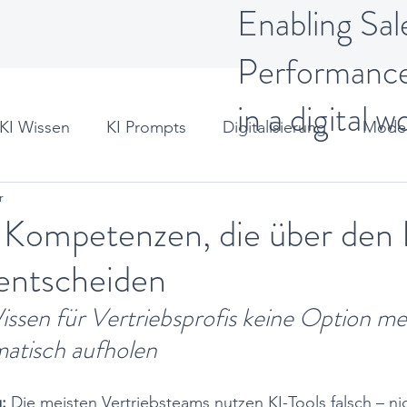
Enabling Sal
Performanc
in a digital w
KI Wissen
KI Prompts
Digitalisierung
Moder
r
t
-Kompetenzen, die über den 
 entscheiden
sen für Vertriebsprofis keine Option meh
matisch aufholen
:
 Die meisten Vertriebsteams nutzen KI-Tools falsch – nic