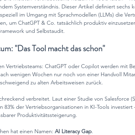
ndem Systemverständnis. Dieser Artikel definiert sechs k
speziell im Umgang mit Sprachmodellen (LLMs) die Vertr
n, um ChatGPT & Co. tatsächlich produktiv einzusetzen
-Framework und Selbstaudit.
tum: "Das Tool macht das schon"
ielen Vertriebsteams: ChatGPT oder Copilot werden mit B
nach wenigen Wochen nur noch von einer Handvoll Mitarb
llschweigend zu alten Arbeitsweisen zurück.
chreckend verbreitet. Laut einer Studie von Salesforce (S
 83% der Vertriebsorganisationen in KI-Tools investiert
sbarer Produktivitätssteigerung.
chen hat einen Namen: 
AI Literacy Gap
.