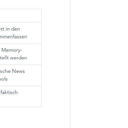
t in den 
ammenfassen
it Memory-
tellt werden
rische News 
ools
faktisch 