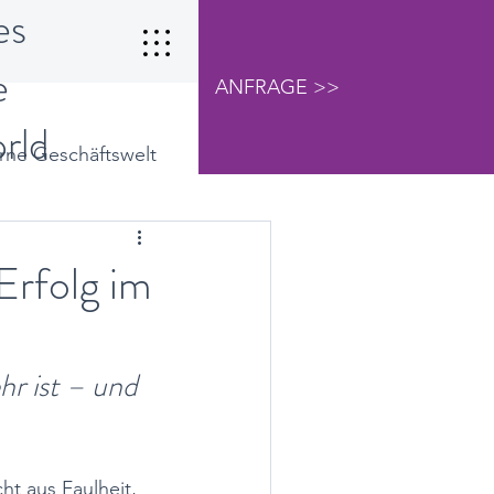
es
e
ANFRAGE >>
orld
ne Geschäftswelt
Studien
Vertriebsführung
Erfolg im
r ist – und 
ht aus Faulheit, 