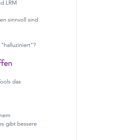
nd LRM 
n sinnvoll sind
halluziniert"?
ffen
ools das 
inem 
es gibt bessere 