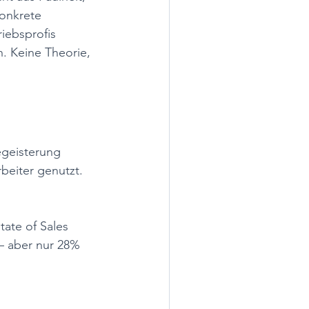
onkrete 
iebsprofis 
. Keine Theorie, 
egeisterung 
eiter genutzt. 
tate of Sales 
 – aber nur 28% 