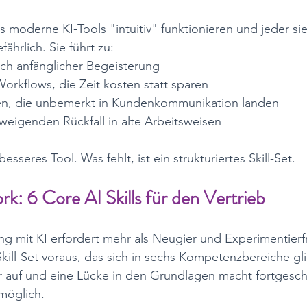
moderne KI-Tools "intuitiv" funktionieren und jeder sie
fährlich. Sie führt zu:
ach anfänglicher Begeisterung
Workflows, die Zeit kosten statt sparen
nen, die unbemerkt in Kundenkommunikation landen
hweigenden Rückfall in alte Arbeitsweisen
besseres Tool. Was fehlt, ist ein strukturiertes Skill-Set.
: 6 Core AI Skills für den Vertrieb
g mit KI erfordert mehr als Neugier und Experimentierfr
 Skill-Set voraus, das sich in sechs Kompetenzbereiche gli
 auf und eine Lücke in den Grundlagen macht fortgeschr
öglich.