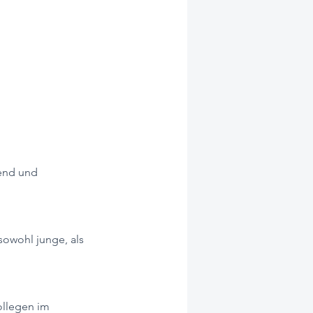
end und 
sowohl junge, als 
ollegen im 