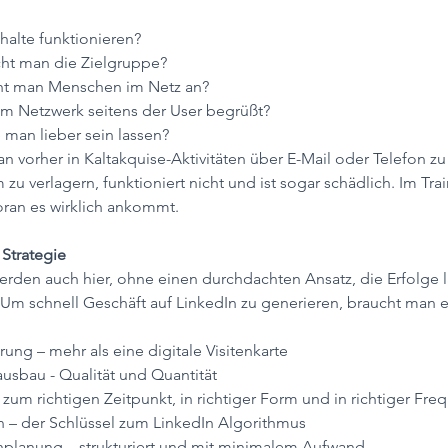
halte funktionieren?
cht man die Zielgruppe?
ht man Menschen im Netz an?
im Netzwerk seitens der User begrüßt?
 man lieber sein lassen?
an vorher in Kaltakquise-Aktivitäten über E-Mail oder Telefon zu 
 zu verlagern, funktioniert nicht und ist sogar schädlich. Im Tra
oran es wirklich ankommt.
Strategie
erden auch hier, ohne einen durchdachten Ansatz, die Erfolge l
 Um schnell Geschäft auf LinkedIn zu generieren, braucht man 
rung – mehr als eine digitale Visitenkarte
usbau - Qualität und Quantität
zum richtigen Zeitpunkt, in richtiger Form und in richtiger Fre
on – der Schlüssel zum LinkedIn Algorithmus
enplanung – strukturiert und mit minimalem Aufwand