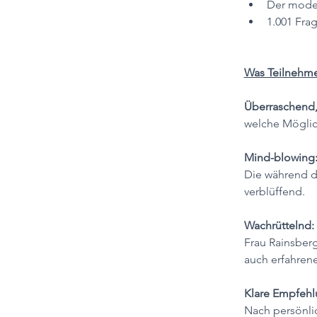
Der moder
1.001 Frag
Was Teilnehme
Überraschend,
welche Möglich
Mind-blowing:
Die während de
verblüffend.
Wachrüttelnd: 
Frau Rainsberg
auch erfahrene
Klare Empfehl
Nach persönli