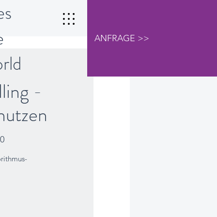
es
e
ANFRAGE >>
orld
ing -
 nutzen
00
orithmus-