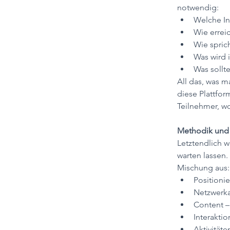
notwendig:
Welche In
Wie errei
Wie spric
Was wird 
Was sollte
All das, was m
diese Plattform
Teilnehmer, w
Methodik und 
Letztendlich w
warten lassen.
Mischung aus:
Positionie
Netzwerka
Content – 
Interakti
Aktivität