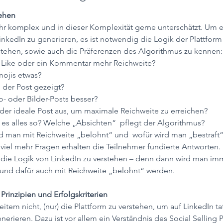
tehen
ehr komplex und in dieser Komplexität gerne unterschätzt. Um e
inkedIn zu generieren, es ist notwendig die Logik der Plattform
stehen, sowie auch die Präferenzen des Algorithmus zu kennen:
n Like oder ein Kommentar mehr Reichweite?
ojis etwas?
der Post gezeigt?
o- oder Bilder-Posts besser?
 der ideale Post aus, um maximale Reichweite zu erreichen?
 es alles so? Welche „Absichten“  pflegt der Algorithmus?
d man mit Reichweite „belohnt“ und  wofür wird man „bestraft
viel mehr Fragen erhalten die Teilnehmer fundierte Antworten. 
 die Logik von LinkedIn zu verstehen – denn dann wird man imm
 und dafür auch mit Reichweite „belohnt“ werden.
 Prinzipien und Erfolgskriterien
eitem nicht, (nur) die Plattform zu verstehen, um auf LinkedIn ta
nerieren. Dazu ist vor allem ein Verständnis des Social Selling P