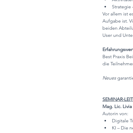
Strategie 
Vor allem ist e
Aufgabe ist. V
beiden Abteilu
User und Unter
Erfahrungswer
Best Praxis Be
die Teilnehme
Neues
 garanti
SEMINAR-LEIT
Mag. Lic. Livia
Autorin von:
Digitale T
KI – Die n