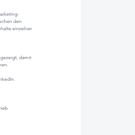
Marketing-
ischen den 
halte einzelner 
gezeigt, damit 
nen.
inkedIn.
rieb