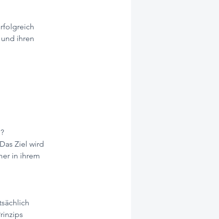
rfolgreich 
 und ihren 
“?
Das Ziel wird 
er in ihrem 
tsächlich 
rinzips 