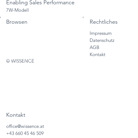
Enabling Sales Performance
7W-Modell
Browsen
Rechtliches
Impressum
Start
Datenschutz
Vertriebslösungen
AGB
Services
Kontakt
Sales Trainings
© WISSENCE
About
Wissencewertes
Termine
Kontakt
office@wissence.at
+43 660 45 46 509