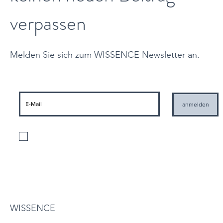
verpassen
Melden Sie sich zum WISSENCE Newsletter an.
anmelden
Ich stimme der Verarbeitung meiner personenbezogenen Daten gemäß
den geltenden Datenschutzbestimmungen und der Zusendung von
Informationen seitens WISSENCE zu
Datenschutzbestimmungen
WISSENCE