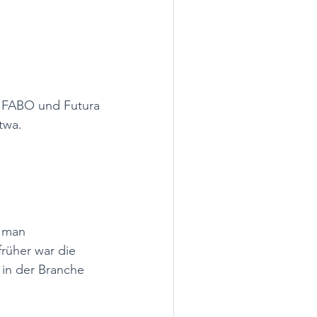
 IFABO und Futura 
twa.
 
 man 
rüher war die 
in der Branche 