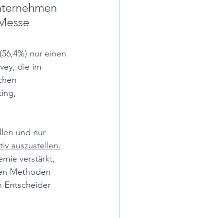
Unternehmen 
 Messe 
56,4%) nur einen 
vey, die im 
chen 
ing, 
llen und 
nur 
iv auszustellen.
mie verstärkt, 
len Methoden 
 Entscheider 