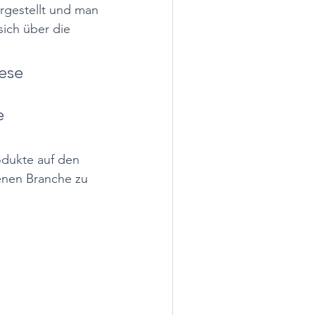
rgestellt und man 
ich über die 
 
ese 
e 
odukte auf den 
enen Branche zu 