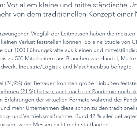
: Vor allem kleine und mittelständische 
mehr von dem traditionellen Konzept einer
zwungenen Wegfall der Leitmessen haben die meisten (
keinen Verlust feststellen können. So eine Studie von Ci
e gut 1000 Führungskräfte aus kleinen und mittelständis
is zu 500 Mitarbeitern aus Branchen wie Handel, Market
ndwerk, Industrie/Logistik und Maschinenbau befragte. 
tel (24,9%) der Befragen konnten große Einbußen festste
rnehmen (21 %) hat vor, auch nach der Pandemie noch akt
en Erfahrungen der virtuellen Formate während der Pande
 und mehr Unternehmen diese schon zu den traditionel
ng- und Vertriebsmaßnahme. Rund 42 % aller befragten
missen, wenn Messen nicht mehr stattfänden.