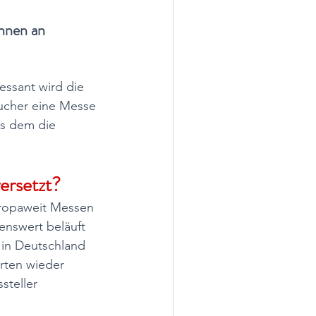
nnen an 
ssant wird die 
sucher eine Messe 
us dem die 
ersetzt?
ropaweit Messen 
enswert beläuft 
 in Deutschland 
rten wieder 
teller 