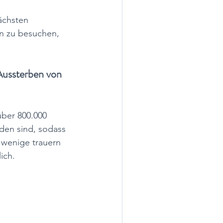
ächsten 
n zu besuchen, 
Aussterben von 
über 800.000 
den sind, sodass 
 wenige trauern 
ich.