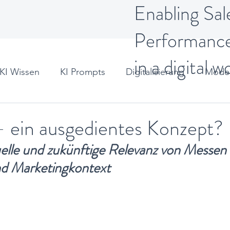
Enabling Sal
Performanc
in a digital w
KI Wissen
KI Prompts
Digitalisierung
Moder
t
 ein ausgedientes Konzept?
uelle und zukünftige Relevanz von Messen
nd Marketingkontext