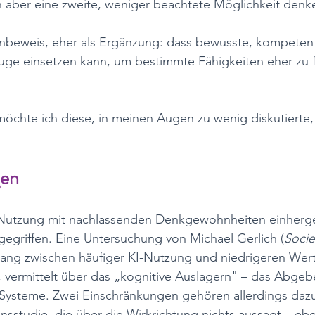
h aber eine zweite, weniger beachtete Möglichkeit denke
nbeweis, eher als Ergänzung: dass bewusste, kompeten
ge einsetzen kann, um bestimmte Fähigkeiten eher zu f
möchte ich diese, in meinen Augen zu wenig diskutierte,
en
-Nutzung mit nachlassenden Denkgewohnheiten einherge
 gegriffen. Eine Untersuchung von Michael Gerlich (
Socie
ng zwischen häufiger KI-Nutzung und niedrigeren Wer
 vermittelt über das „kognitive Auslagern" – das Abgebe
 Systeme. Zwei Einschränkungen gehören allerdings dazu:
nsstudie, die über die Wirkrichtung nichts aussagt – ebe