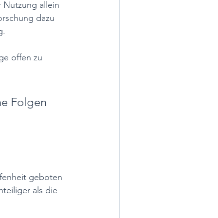
 Nutzung allein 
Forschung dazu 
g. 
ge offen zu 
he Folgen 
ffenheit geboten 
teiliger als die 