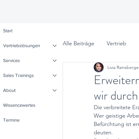
Start
Alle Beiträge
Vertrieb
Vertriebslösungen
Services
Livia Rainsberge
Leadership
Denkpunk
Erweitern
Sales Trainings
wir durc
About
Wissencewertes
Die verbreitete Er
Wer geistige Arbei
Termine
Befürchtung ist e
deuten.