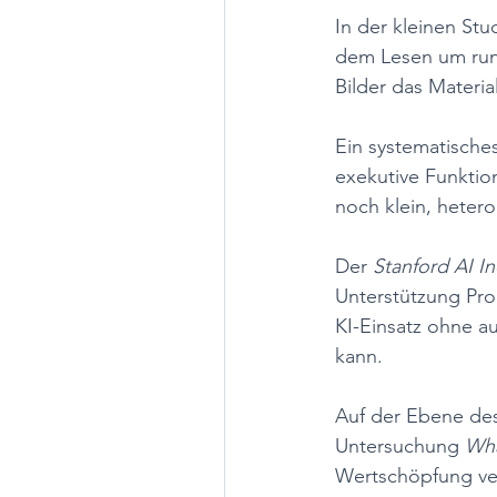
In der kleinen St
dem Lesen um run
Bilder das Material
Ein systematisches
exekutive Funktio
noch klein, heter
Der 
Stanford AI I
Unterstützung Prod
KI-Einsatz ohne a
kann.
Auf der Ebene des
Untersuchung 
Wha
Wertschöpfung ver