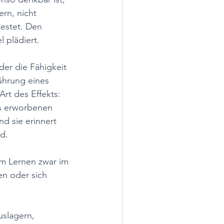
n, nicht 
estet. Den 
l plädiert.
der die Fähigkeit 
ührung eines 
rt des Effekts: 
ts erworbenen 
nd sie erinnert 
d.
im Lernen zwar im 
en oder sich 
slagern, 