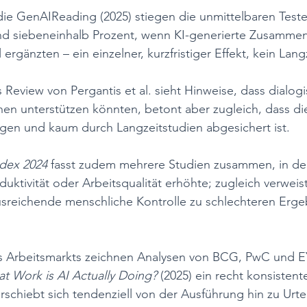
udie GenAIReading (2025) stiegen die unmittelbaren Test
d siebeneinhalb Prozent, wenn KI-generierte Zusamme
 ergänzten – ein einzelner, kurzfristiger Effekt, kein Lan
 Review von Pergantis et al. sieht Hinweise, dass dialog
nen unterstützen könnten, betont aber zugleich, dass d
ogen und kaum durch Langzeitstudien abgesichert ist.
ndex 2024
 fasst zudem mehrere Studien zusammen, in de
uktivität oder Arbeitsqualität erhöhte; zugleich verweist
usreichende menschliche Kontrolle zu schlechteren Erge
 Arbeitsmarkts zeichnen Analysen von BCG, PwC und EY
t Work is AI Actually Doing?
 (2025) ein recht konsistente
schiebt sich tendenziell von der Ausführung hin zu Urte