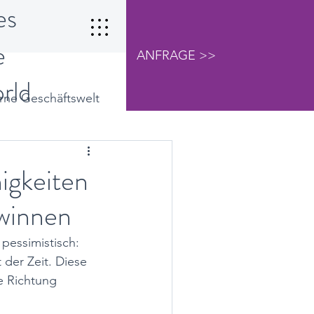
es
e
ANFRAGE >>
orld
ne Geschäftswelt
Studien
Vertriebsführung
igkeiten
winnen
pessimistisch: 
 der Zeit. Diese 
e Richtung 