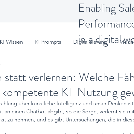
Enabling Sal
Performanc
in a digital w
KI Wissen
KI Prompts
Digitalisierung
Moder
r
t
 statt verlernen: Welche Fäh
h kompetente KI-Nutzung ge
zählung über künstliche Intelligenz und unser Denken ist 
t an einen Chatbot abgibt, so die Sorge, verlernt sie mit
rnst zu nehmen, und es gibt Untersuchungen, die in dies