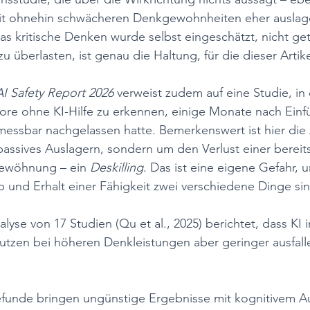
t ohnehin schwächeren Denkgewohnheiten eher auslager
s kritische Denken wurde selbst eingeschätzt, nicht get
u überlasten, ist genau die Haltung, für die dieser Artike
AI Safety Report 2026
 verweist zudem auf eine Studie, in 
more ohne KI-Hilfe zu erkennen, einige Monate nach Einf
essbar nachgelassen hatte. Bemerkenswert ist hier die A
passives Auslagern, sondern um den Verlust einer berei
Gewöhnung – ein 
Deskilling
. Das ist eine eigene Gefahr, u
 und Erhalt einer Fähigkeit zwei verschiedene Dinge sin
yse von 17 Studien (Qu et al., 2025) berichtet, dass KI 
 Nutzen bei höheren Denkleistungen aber geringer ausfall
funde bringen ungünstige Ergebnisse mit kognitivem Au