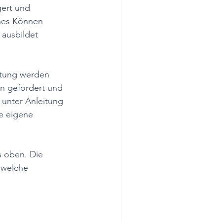
gert und 
nes Können 
 ausbildet 
ltung werden 
n gefordert und 
 unter Anleitung 
e eigene 
s oben. Die 
 welche 