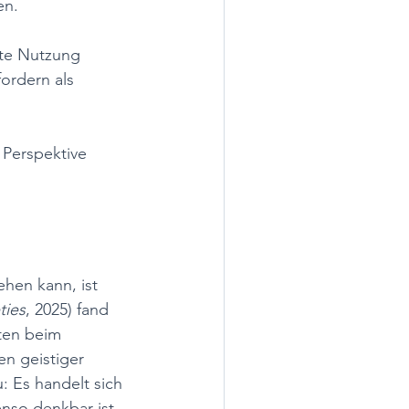
n. 
te Nutzung 
ordern als 
 Perspektive 
hen kann, ist 
ties
, 2025) fand 
ten beim 
n geistiger 
 Es handelt sich 
nso denkbar ist, 