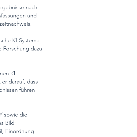
ergebnisse nach 
nfassungen und 
gzeitnachweis.
ische KI-Systeme 
ie Forschung dazu 
nen KI-
 er darauf, dass 
bnissen führen 
 sowie die 
s Bild: 
il, Einordnung 