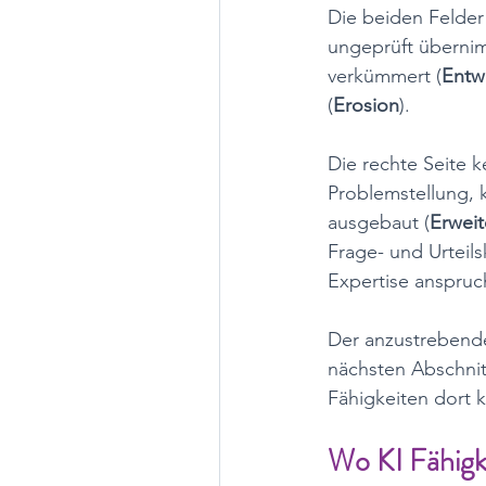
Die beiden Felder 
ungeprüft übernim
verkümmert (
Entw
(
Erosion
). 
Die rechte Seite 
Problemstellung, 
ausgebaut (
Erwei
Frage- und Urteilsk
Expertise anspruch
Der anzustrebende
nächsten Abschnit
Fähigkeiten dort 
Wo KI Fähigke