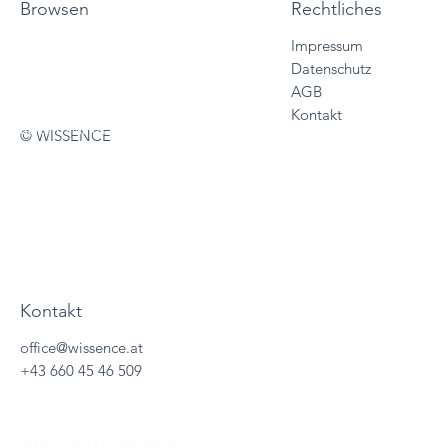
Browsen
Rechtliches
Impressum
Start
Datenschutz
Vertriebslösungen
AGB
Services
Kontakt
Sales Trainings
© WISSENCE
About
Wissencewertes
Termine
Kontakt
office@wissence.at
+43 660 45 46 509
Name und Nachnahme