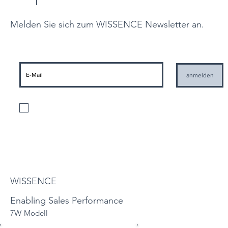
Melden Sie sich zum WISSENCE Newsletter an.
anmelden
Ich stimme der Verarbeitung meiner personenbezogenen Daten gemäß
den geltenden Datenschutzbestimmungen und der Zusendung von
Informationen seitens WISSENCE zu
Datenschutzbestimmungen
WISSENCE
Enabling Sales Performance
7W-Modell