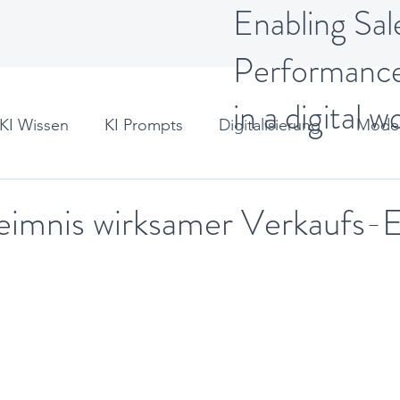
Enabling Sal
Performanc
in a digital w
KI Wissen
KI Prompts
Digitalisierung
Moder
t
imnis wirksamer Verkaufs-E