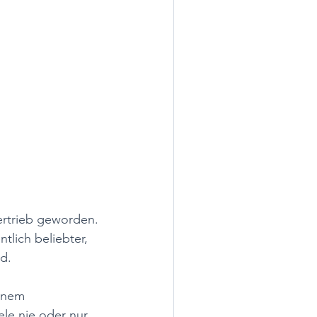
rtrieb geworden. 
tlich beliebter, 
d. 
inem 
le nie oder nur 