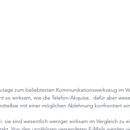
zutage zum beliebtesten Kommunikationswerkzeug im Ve
cht so wirksam, wie die Telefon-Akquise,  dafür aber wesen
ittelbar mit einer möglichen Ablehnung konfrontiert wir
: sie sind wesentlich weniger wirksam im Vergleich zu e
takt. Von den unzähligen versendeten E-Mails werden vie