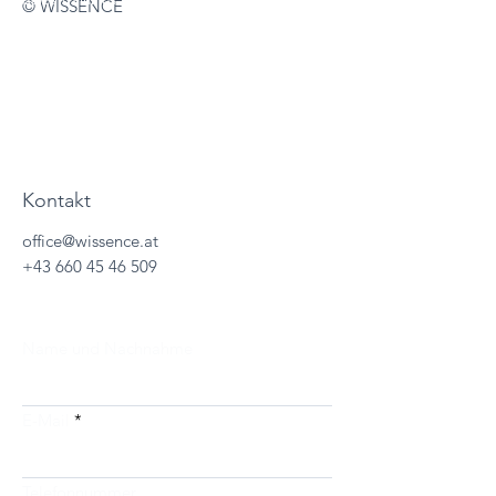
© WISSENCE
About
Wissencewertes
Termine
Kontakt
office@wissence.at
+43 660 45 46 509
Name und Nachnahme
E-Mail
Telefonnummer