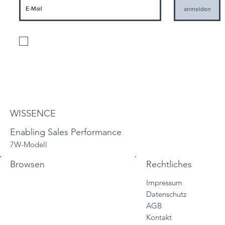
anmelden
Ich stimme der Verarbeitung meiner personenbezogenen Daten gemäß
den geltenden Datenschutzbestimmungen und der Zusendung von
Informationen seitens WISSENCE zu
Datenschutzbestimmungen
WISSENCE
Enabling Sales Performance
7W-Modell
Browsen
Rechtliches
Impressum
Start
Datenschutz
Vertriebslösungen
AGB
Services
Kontakt
Sales Trainings