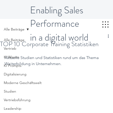
Enabling Sales
Performance
Alle Beiträge
in a digital world
Alle Beiträge
TOP 10 Corporate Training Statistiken
Vertrieb
KI Wissen
Aktuelle Studien und Statistiken rund um das Thema 
Weiterbildung in Unternehmen. 
KI Prompts
Digitalisierung
Moderne Geschäftswelt
Studien
Vertriebsführung
Leadership