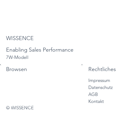
WISSENCE
Enabling Sales Performance
7W-Modell
Browsen
Rechtliches
Impressum
Start
Datenschutz
Vertriebslösungen
AGB
Services
Kontakt
Sales Trainings
© WISSENCE
About
Wissencewertes
Termine