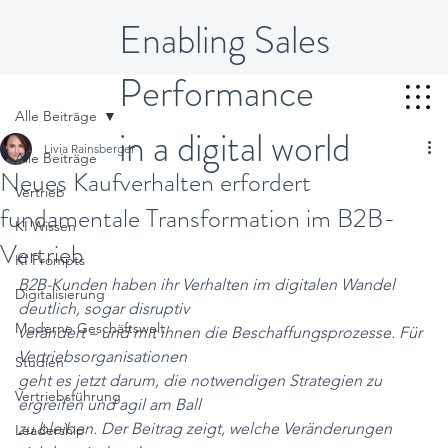
Enabling Sales
Performance
Alle Beiträge
in a digital world
Livia Rainsberger
Alle Beiträge
Neues Kaufverhalten erfordert
Vertrieb
fundamentale Transformation im B2B-
KI Wissen
Vertrieb
KI Prompts
B2B-Kunden haben ihr Verhalten im digitalen Wandel 
Digitalisierung
deutlich, sogar disruptiv
Moderne Geschäftswelt
verändert – und mit ihnen die Beschaffungsprozesse. Für 
Vertriebsorganisationen
Studien
geht es jetzt darum, die notwendigen Strategien zu 
Vertriebsführung
ergreifen und agil am Ball
zu bleiben. Der Beitrag zeigt, welche Veränderungen 
Leadership