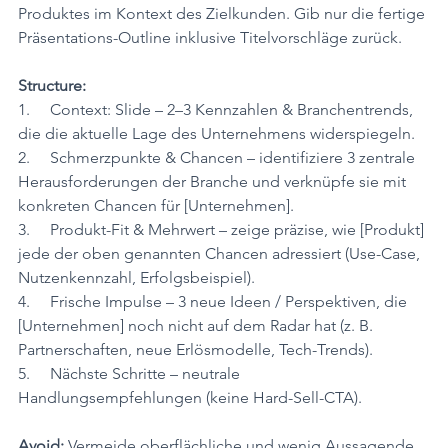
Produktes im Kontext des Zielkunden. Gib nur die fertige 
Präsentations-Outline inklusive Titelvorschläge zurück.
Structure:
1.     Context: Slide – 2–3 Kennzahlen & Branchentrends, 
die die aktuelle Lage des Unternehmens widerspiegeln.
2.     Schmerzpunkte & Chancen – identifiziere 3 zentrale 
Herausforderungen der Branche und verknüpfe sie mit 
konkreten Chancen für [Unternehmen].
3.     Produkt-Fit & Mehrwert – zeige präzise, wie [Produkt] 
jede der oben genannten Chancen adressiert (Use-Case, 
Nutzenkennzahl, Erfolgsbeispiel).
4.     Frische Impulse – 3 neue Ideen / Perspektiven, die 
[Unternehmen] noch nicht auf dem Radar hat (z. B. 
Partnerschaften, neue Erlösmodelle, Tech-Trends).
5.     Nächste Schritte – neutrale 
Handlungsempfehlungen (keine Hard-Sell-CTA).
Avoid:
 Vermeide oberflächliche und wenig Aussagende 