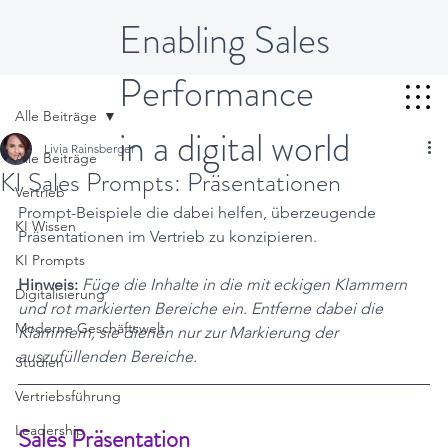
Enabling Sales
Performance
Alle Beiträge
in a digital world
Livia Rainsberger
Alle Beiträge
KI Sales Prompts: Präsentationen
Vertrieb
Prompt-Beispiele die dabei helfen, überzeugende 
KI Wissen
Präsentationen im Vertrieb zu konzipieren.
KI Prompts
Hinweis:
Füge die Inhalte in die mit eckigen Klammern 
Digitalisierung
und rot markierten Bereiche ein. Entferne dabei die 
Moderne Geschäftswelt
Klammern, sie dienen nur zur Markierung der 
auszufüllenden Bereiche.
Studien
Vertriebsführung
Leadership
Sales Präsentation