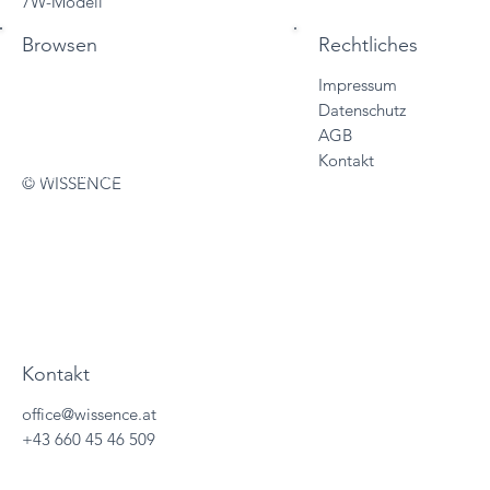
7W-Modell
Browsen
Rechtliches
Impressum
Start
Datenschutz
Vertriebslösungen
AGB
Services
Kontakt
Sales Trainings
© WISSENCE
About
Wissencewertes
Termine
Kontakt
office@wissence.at
+43 660 45 46 509