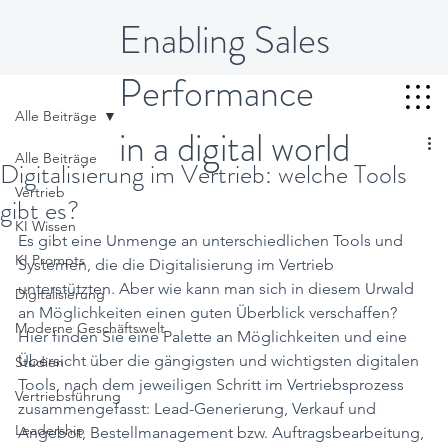
Enabling Sales
Performance
Alle Beiträge
in a digital world
Alle Beiträge
Digitalisierung im Vertrieb: welche Tools
Vertrieb
gibt es?
KI Wissen
Es gibt eine Unmenge an unterschiedlichen Tools und 
KI Prompts
Systemen, die die Digitalisierung im Vertrieb 
unterstützten. Aber wie kann man sich in diesem Urwald 
Digitalisierung
an Möglichkeiten einen guten Überblick verschaffen?
Moderne Geschäftswelt
Hier finden Sie eine Palette an Möglichkeiten und eine 
Übersicht über die gängigsten und wichtigsten digitalen 
Studien
Tools, nach dem jeweiligen Schritt im Vertriebsprozess 
Vertriebsführung
zusammengefasst: Lead-Generierung, Verkauf und 
Leadership
Angebot, Bestellmanagement bzw. Auftragsbearbeitung, 