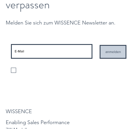
verpassen
Melden Sie sich zum WISSENCE Newsletter an.
anmelden
Ich stimme der Verarbeitung meiner personenbezogenen Daten gemäß
den geltenden Datenschutzbestimmungen und der Zusendung von
Informationen seitens WISSENCE zu
Datenschutzbestimmungen
WISSENCE
Enabling Sales Performance