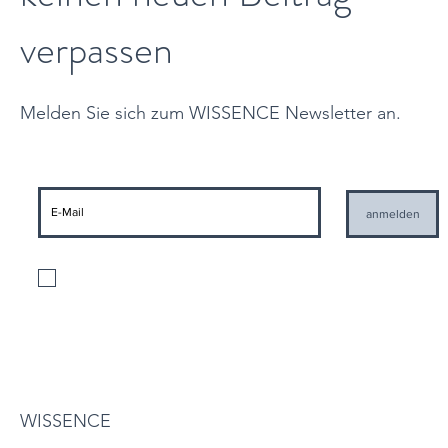
verpassen
Melden Sie sich zum WISSENCE Newsletter an.
anmelden
Ich stimme der Verarbeitung meiner personenbezogenen Daten gemäß
den geltenden Datenschutzbestimmungen und der Zusendung von
Informationen seitens WISSENCE zu
Datenschutzbestimmungen
WISSENCE