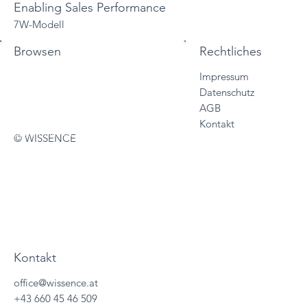
Enabling Sales Performance
7W-Modell
Browsen
Rechtliches
Impressum
Start
Datenschutz
Vertriebslösungen
AGB
Services
Kontakt
Sales Trainings
© WISSENCE
About
Wissencewertes
Termine
Kontakt
office@wissence.at
+43 660 45 46 509