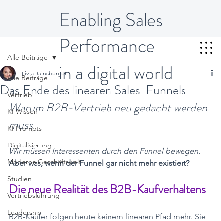
Enabling Sales
Performance
Alle Beiträge
in a digital world
Livia Rainsberger
Alle Beiträge
Das Ende des linearen Sales-Funnels
Vertrieb
Warum B2B-Vertrieb neu gedacht werden 
KI Wissen
muss
KI Prompts
Digitalisierung
Wir müssen Interessenten durch den Funnel bewegen.
Moderne Geschäftswelt
Aber was, wenn der Funnel gar nicht mehr existiert?
Studien
Die neue Realität des B2B-Kaufverhaltens
Vertriebsführung
Leadership
B2B-Käufer folgen heute keinem linearen Pfad mehr. Sie 