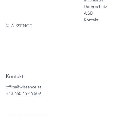
Start
Datenschutz
Vertriebslösungen
AGB
Services
Kontakt
Sales Trainings
© WISSENCE
About
Wissencewertes
Termine
Kontakt
office@wissence.at
+43 660 45 46 509
Name und Nachnahme