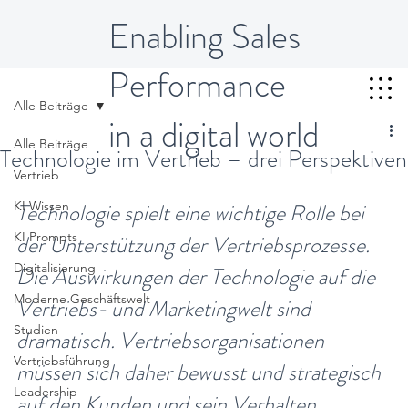
Enabling Sales
Performance
Alle Beiträge
in a digital world
Alle Beiträge
Technologie im Vertrieb – drei Perspektiven
Vertrieb
KI Wissen
Technologie spielt eine wichtige Rolle bei 
KI Prompts
der Unterstützung der Vertriebsprozesse. 
Digitalisierung
Die Auswirkungen der Technologie auf die 
Moderne Geschäftswelt
Vertriebs- und Marketingwelt sind 
Studien
dramatisch. Vertriebsorganisationen 
Vertriebsführung
müssen sich daher bewusst und strategisch 
Leadership
auf den Kunden und sein Verhalten 