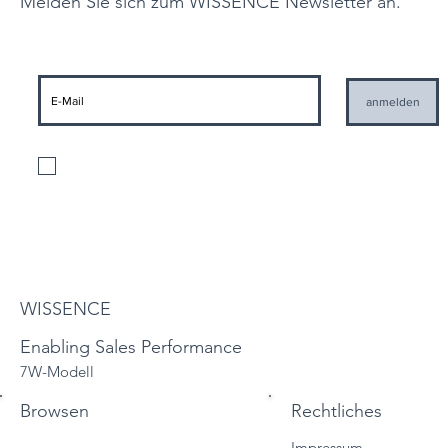
Melden Sie sich zum WISSENCE Newsletter an.
anmelden
Ich stimme der Verarbeitung meiner personenbezogenen Daten gemäß
den geltenden Datenschutzbestimmungen und der Zusendung von
Informationen seitens WISSENCE zu
Datenschutzbestimmungen
WISSENCE
Enabling Sales Performance
7W-Modell
Browsen
Rechtliches
Impressum