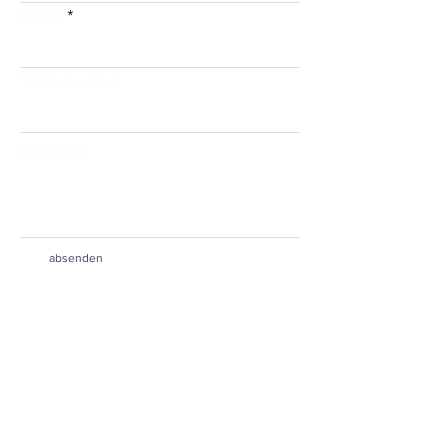
E-Mail
Telefonnummer
Nachricht
absenden