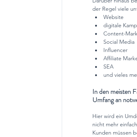
Darüber hinaus be
der Regel viele un
Website
digitale Kam
Content-Mark
Social Media
Influencer
Affiliate Mark
SEA
und vieles meh
In den meisten F
Umfang an notwen
Hier wird ein Umd
nicht mehr einfac
Kunden müssen bei