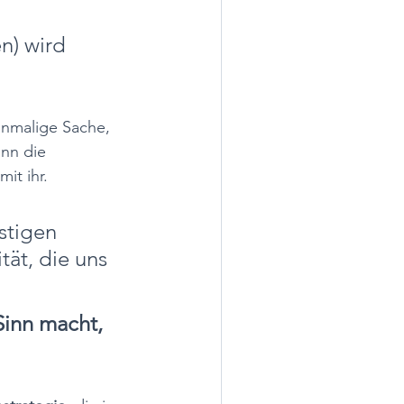
n) wird 
inmalige Sache, 
nn die 
it ihr. 
stigen 
ät, die uns 
Sinn macht, 