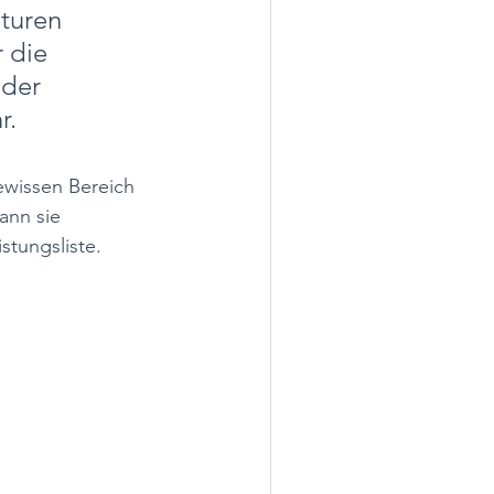
turen 
 die 
der 
. 
ewissen Bereich 
ann sie 
stungsliste. 