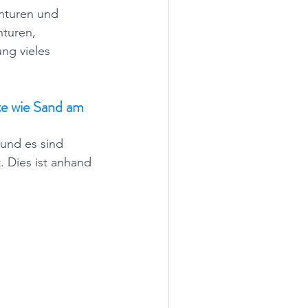
nturen und 
turen, 
ng vieles 
te wie Sand am 
 und es sind 
. Dies ist anhand 