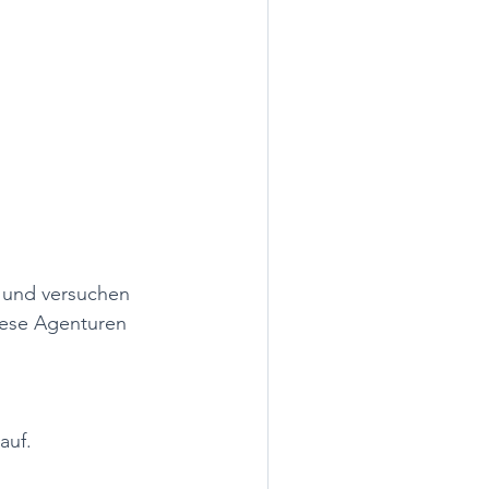
 und versuchen 
iese Agenturen 
uf. 