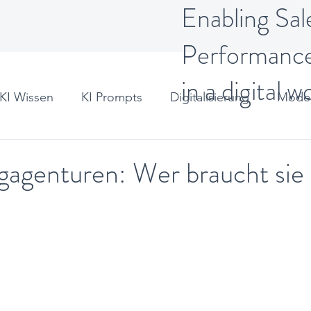
Enabling Sal
Performanc
in a digital w
KI Wissen
KI Prompts
Digitalisierung
Moder
t
gagenturen: Wer braucht sie