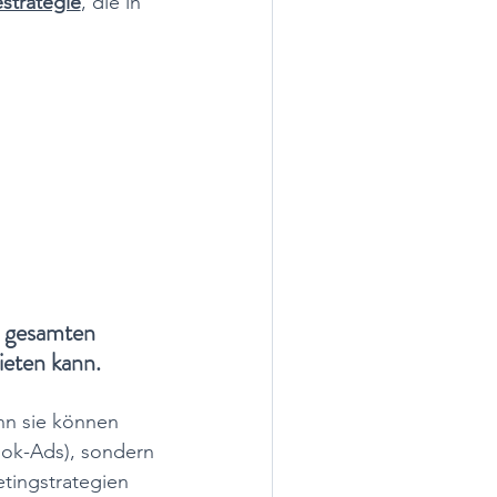
strategie
, die in 
n gesamten 
ieten kann. 
n sie können 
ok-Ads), sondern 
tingstrategien 