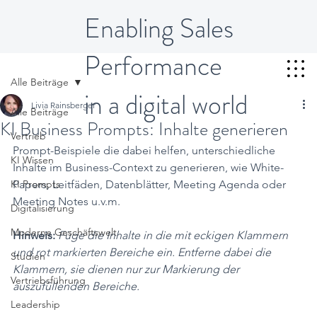
Enabling Sales
Performance
Alle Beiträge
in a digital world
Livia Rainsberger
Alle Beiträge
KI Business Prompts: Inhalte generieren
Vertrieb
Prompt-Beispiele die dabei helfen, unterschiedliche 
KI Wissen
Inhalte im Business-Context zu generieren, wie White-
KI Prompts
Papers, Leitfäden, Datenblätter, Meeting Agenda oder 
Meeting Notes u.v.m.
Digitalisierung
Moderne Geschäftswelt
Hinweis:
Füge die Inhalte in die mit eckigen Klammern 
und rot markierten Bereiche ein. Entferne dabei die 
Studien
Klammern, sie dienen nur zur Markierung der 
Vertriebsführung
auszufüllenden Bereiche.
Leadership