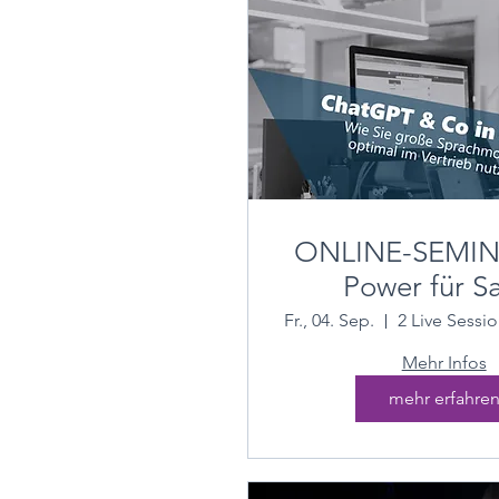
ONLINE-SEMINA
Power für Sa
ChatGPT & a
Fr., 04. Sep.
LLM's im Praxis
Mehr Infos
im Vertri
mehr erfahre