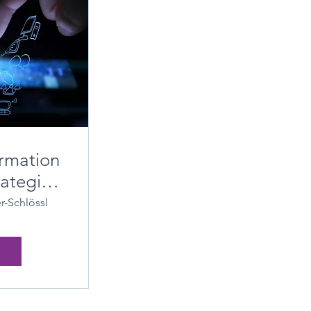
ormation
rategie-
r-Schlössl
n