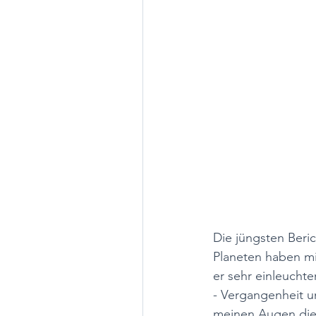
Die jüngsten Beri
Planeten haben mi
er sehr einleucht
- Vergangenheit un
meinen Augen 
di