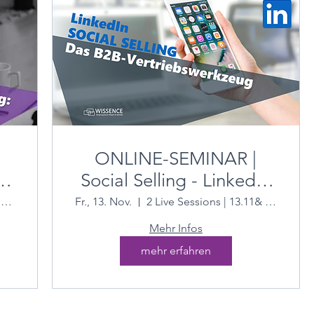
ONLINE-SEMINAR |
in
Social Selling - LinkedIn
g
als Vertriebsinstrument
3 LiveSessions | 18.09. | 25.09. | 02.10.
Fr., 13. Nov.
2 Live Sessions | 13.11& 20.11 09:00-13:00
nutzen
Mehr Infos
mehr erfahren