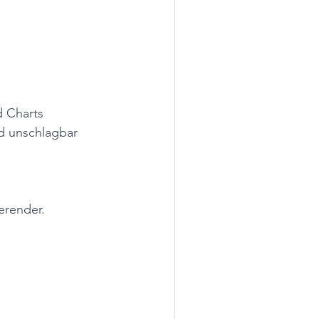
d Charts
d unschlagbar 
erender. 