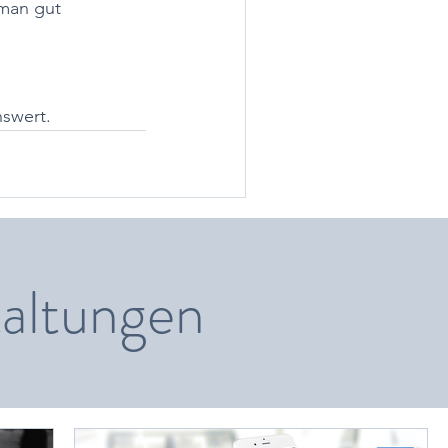
man gut 
nswert.
altungen