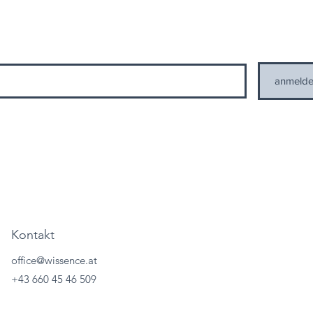
anmeld
einer personenbezogenen Daten gemäß den geltenden Datenschutzbestimmunge
n seitens WISSENCE zu
Datenschutzbestimmungen
Kontakt
office@wissence.at
+43 660 45 46 509