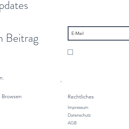
pdates
-
n Beitrag
Ich stimme der Verarbeitung m
der Zusendung von Informatione
n.
Browsen
Rechtliches
Impressum
Start
Datenschutz
Vertriebslösungen
AGB
Services