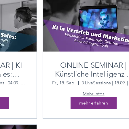
R | KI-
ONLINE-SEMINAR |
les:
Künstliche Intelligenz 
ndere
Vertrieb und Marketin
2 Live Sessions | 04.09. & 11.09.26
Fr., 18. Sep.
einsatz
Mehr Infos
eb
n
mehr erfahren