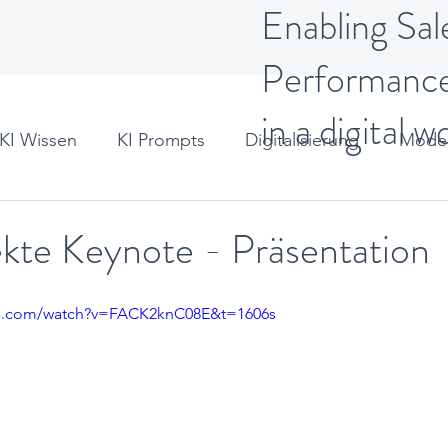
Enabling Sal
Performanc
in a digital w
KI Wissen
KI Prompts
Digitalisierung
Moder
t
ekte Keynote - Präsentation
be.com/watch?v=FACK2knC08E&t=1606s