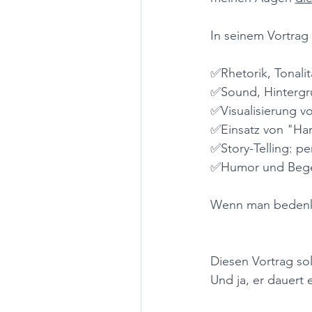
In seinem Vortrag
✅Rhetorik, Tonali
✅Sound, Hintergru
✅Visualisierung v
✅Einsatz von "Har
✅Story-Telling: p
✅Humor und Bege
Wenn man bedenkt, 
Diesen Vortrag soll
Und ja, er dauert 