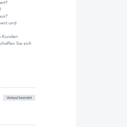
ert?
? 
aus?
ment und 
n Kunden 
chaffen Sie sich 
Verkauf beendet