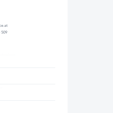
ce.at
6 509
achnahme
er