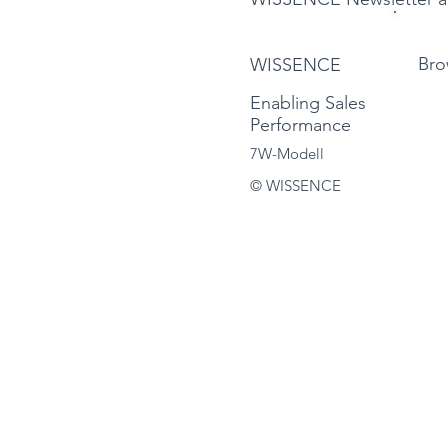
Bro
WISSENCE
Enabling Sales
Start
Performance
Vert
7W-Modell
Servi
© WISSENCE
Sales
Abou
Wiss
Term