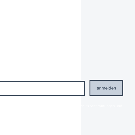
anmelden
enbezogenen Daten gemäß den geltenden Datenschutzbestimmungen und
ISSENCE zu
Datenschutzbestimmungen