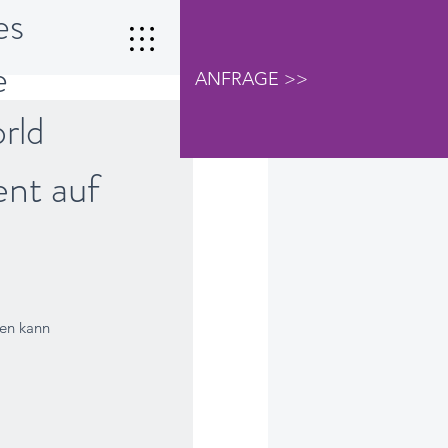
es
e
ANFRAGE >>
orld
nt auf
ren kann