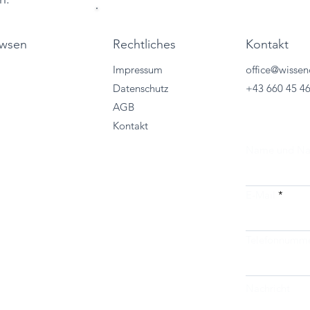
wsen
Kontakt
Rechtliches
office@wissen
Impressum
+43 660 45 4
Datenschutz
riebslösungen
AGB
ces
Kontakt
 Trainings
t
Name und N
encewertes
ine
E-Mail
Telefonnumm
Nachricht