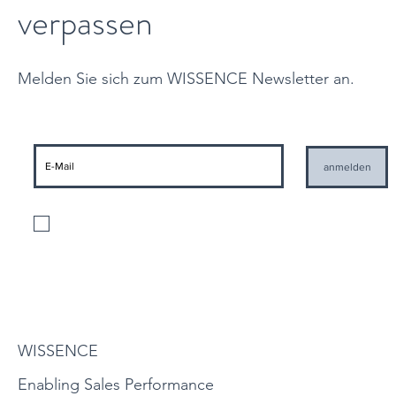
verpassen
Melden Sie sich zum WISSENCE Newsletter an.
anmelden
Ich stimme der Verarbeitung meiner personenbezogenen Daten gemäß
den geltenden Datenschutzbestimmungen und der Zusendung von
Informationen seitens WISSENCE zu
Datenschutzbestimmungen
WISSENCE
Enabling Sales Performance