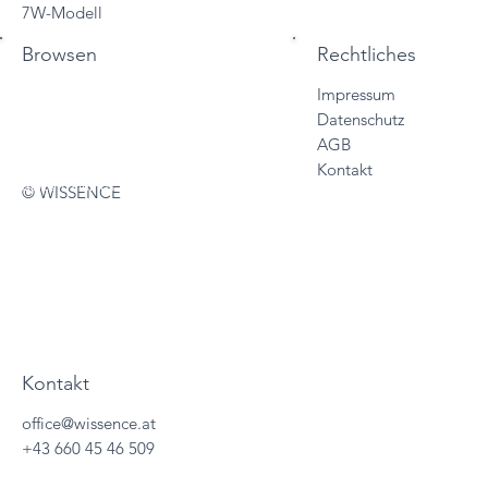
7W-Modell
Browsen
Rechtliches
Impressum
Start
Datenschutz
Vertriebslösungen
AGB
Services
Kontakt
Sales Trainings
© WISSENCE
About
Wissencewertes
Termine
Kontakt
office@wissence.at
+43 660 45 46 509